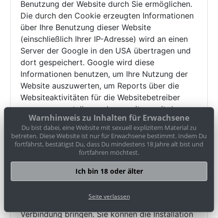
Benutzung der Website durch Sie ermöglichen.
Die durch den Cookie erzeugten Informationen
über Ihre Benutzung dieser Website
(einschließlich Ihrer IP-Adresse) wird an einen
Server der Google in den USA übertragen und
dort gespeichert. Google wird diese
Informationen benutzen, um Ihre Nutzung der
Website auszuwerten, um Reports über die
Websiteaktivitäten für die Websitebetreiber
zusammenzustellen und um weitere mit der
Warnhinweis zu Inhalten für Erwachsene
Websitenutzung und der Internetnutzung
Du bist dabei, eine Website mit sexuell explizitem Material zu
verbundene Dienstleistungen zu erbringen.
betreten. Diese Website ist nur für Erwachsene bestimmt. Indem Du
Auch wird Google diese Informationen
fortfährst, bestätigst Du, dass Du mindestens 18 Jahre alt bist und
fortfahren möchtest.
gegebenenfalls an Dritte übertragen, sofern
dies gesetzlich vorgeschrieben oder soweit
Ich bin 18 oder älter
Dritte diese Daten im Auftrag von Google
verarbeiten. Google wird in keinem Fall Ihre IP-
Seite verlassen
Adresse mit anderen Daten von Google in
Verbindung bringen. Sie können die Installation